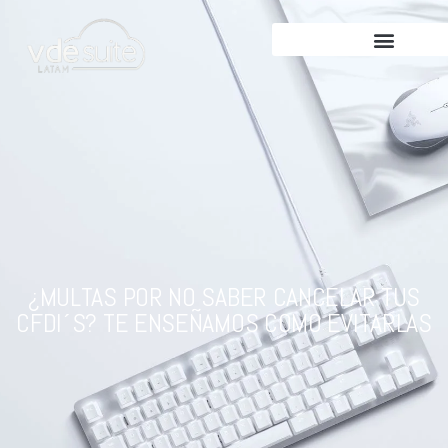
¿MULTAS POR NO SABER CANCELAR TUS
CFDI´S? TE ENSEÑAMOS COMO EVITARLAS